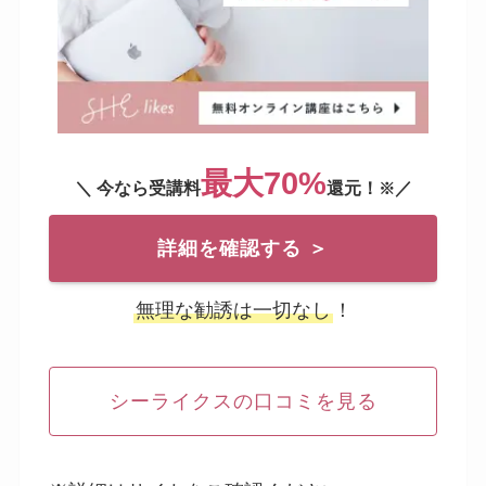
最大70%
＼ 今なら受講料
還元！
／
※
詳細を確認する ＞
無理な勧誘は一切なし
！
シーライクスの口コミを見る