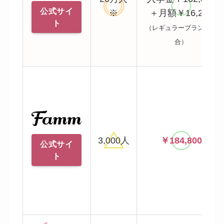
公式サイ
※
＋月額￥16,280
ト
（レギュラープランの場
合）
3,000人
￥184,800
公式サイ
ト