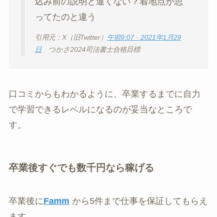
込み前の説明と違くない？着地点が思
ってたのと違う
引用元：X（旧Twitter）
午前9:07 · 2021年1月29
日
つかさ2024司法書士合格目標
口コミからもわかるように、卒業するまでに自力
で学習できるレベルになるのが妥当なところで
す。
卒業後すぐでも数千円なら稼げる
卒業後に
Famm
から5件まで仕事を保証してもらえ
ます。